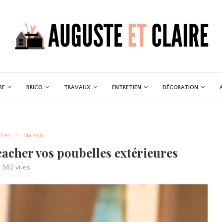
RE
BRICO
TRAVAUX
ENTRETIEN
DÉCORATION
tien
Maison
cacher vos poubelles extérieures
1 382
vues