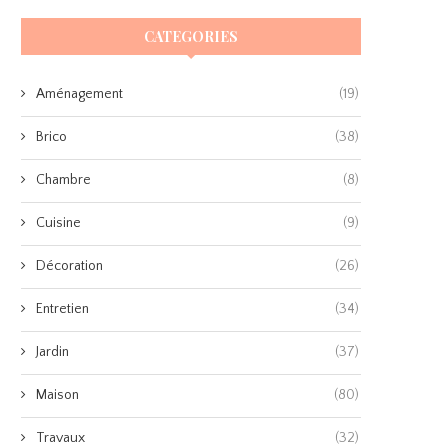
CATEGORIES
Aménagement
(19)
Brico
(38)
Chambre
(8)
Cuisine
(9)
Décoration
(26)
Entretien
(34)
Jardin
(37)
Maison
(80)
Travaux
(32)