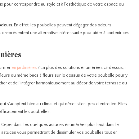
ux pour correspondre au style et à l’esthétique de votre espace ou
odeurs
. En effet, les poubelles peuvent dégager des odeurs
x représentent une alternative intéressante pour aider à contenir ces
inières
former
en jardinières
? En plus des solutions énumérées ci-dessus, il
fleurs ou même bacs à fleurs sur le dessus de votre poubelle pour y
cher et de l’intégrer harmonieusement au décor de votre terrasse ou
ui s’adaptent bien au climat et qui nécessitent peu d’entretien. Elles
efficacement les poubelles.
e. Cependant, les quelques astuces énumérées plus haut dans le
s astuces vous permettront de dissimuler vos poubelles tout en