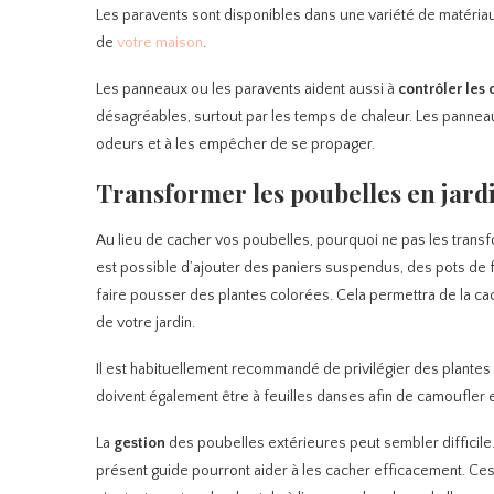
Les paravents sont disponibles dans une variété de matéria
de
votre maison
.
Les panneaux ou les paravents aident aussi à
contrôler
les
désagréables, surtout par les temps de chaleur. Les panneau
odeurs et à les empêcher de se propager.
Transformer les poubelles en jard
Au lieu de cacher vos poubelles, pourquoi ne pas les trans
est possible d’ajouter des paniers suspendus, des pots de 
faire pousser des plantes colorées. Cela permettra de la ca
de votre jardin.
Il est habituellement recommandé de privilégier des plantes q
doivent également être à feuilles danses afin de camoufler 
La
gestion
des poubelles extérieures peut sembler difficil
présent guide pourront aider à les cacher efficacement. Ce