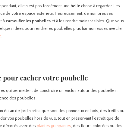
ependant, elle n’est pas forcément une
belle
chose à regarder. Les
ence de votre espace extérieur. Heureusement, de nombreuses
nt à
camoufler
les
poubelles
et à les rendre moins visibles. Que vous
elques idées pour rendre les poubelles plus harmonieuses avec le
e
.
e pour cacher votre poubelle
uses qui permettent de construire un enclos autour des poubelles.
sence des poubelles.
n écran de jardin artistique sont des panneaux en bois, des treillis ou
er vos poubelles hors de vue, tout en préservant l’esthétique de
tre décorés avec des
plantes grimpantes
, des fleurs colorées ou des