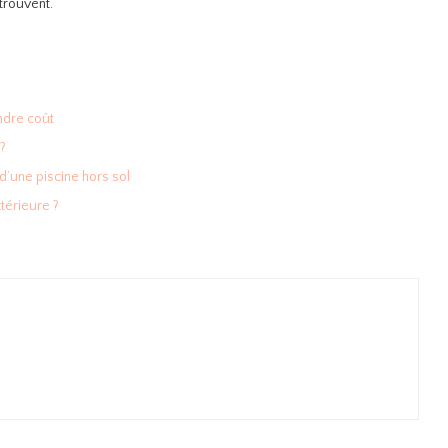
trouvent.
ndre coût
?
’une piscine hors sol
térieure ?