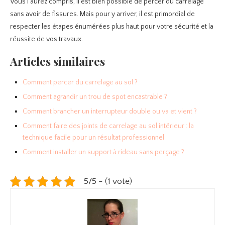
Vous l’aurez compris, il est bien possible de percer du carrelage
sans avoir de fissures. Mais pour y arriver, il est primordial de
respecter les étapes énumérées plus haut pour votre sécurité et la
réussite de vos travaux.
Articles similaires
Comment percer du carrelage au sol ?
Comment agrandir un trou de spot encastrable ?
Comment brancher un interrupteur double ou va et vient ?
Comment faire des joints de carrelage au sol intérieur : la
technique facile pour un résultat professionnel
Comment installer un support à rideau sans perçage ?
5/5 - (1 vote)